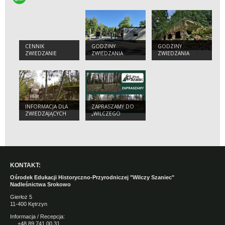
CENNIK
GODZINY
GODZINY
ZWIEDZANIE
ZWIEDZANIA
ZWIEDZANIA
OBIEKTU
INFORMACJA DLA
ZAPRASZAMY DO
ZWIEDZAJĄCYCH
„WILCZEGO
SZAŃCA”
KONTAKT:
Ośrodek Edukacji Historyczno-Przyrodniczej "Wilczy Szaniec"
Nadleśnictwa Srokowo
Gierłoż 5
11-400 Kętrzyn
Informacja / Recepcja:
+48 89 741 00 31,