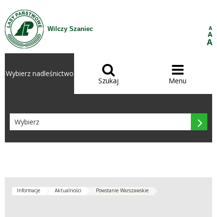
Przejdź do treści
A
Wilczy Szaniec
A
A


Wybierz nadleśnictwo
Szukaj
Menu

Informacje
Aktualności
Powstanie Warszawskie