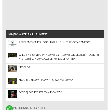
NAJNOWSZE AKTUALNOŚCI
NAJNOWSZE AKTUALNOŚCI
REFERENT/KA DS. OBSŁUGI RUCHU TURYSTYCZNEGO
WILCZY SZANIEC W NOWEJ CYFROWEJ ODSŁONIE – ODKRYJ
HISTORIĘ Z NOWOCZESNYM KOMFORTEM
NOCLEGI
NOC MUZEÓW I POWIATOWA MAJÓWKA
DODAJ DO KOSZA TAKIE OKAZY !
POLECANE ARTYKUŁY
POLECANE ARTYKUŁY