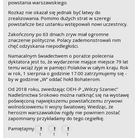
powstania warszawskiego.
Rozkaz nie okazał się jednak być łatwy do
zrealizowania. Pomimo dużych strat w szeregi
powstańcze bez ustanku wstępowali nowi uczestnicy.
Zakończony po 63 dniach zryw miał ogromne
znaczenie polityczne. Polacy zademonstrowali nim
chęć odzyskania niepodległości.
Namacalnym świadectwem o porażce polecenia
dyktatora jest to, że wydarzenie mające miejsce 79 lat
temu wciąż żyje w pamięci Polaków w całym kraju. Rok
w rok, 1 sierpnia o godzinie 17.00 zatrzymujemy się -
by w godzinie „W” oddać hołd Bohaterom.
Od 2018 roku, zwiedzając OEH-P „Wilczy Szaniec”
Nadleśnictwa Srokowo można natknąć się na wystawę
poświęconą największemu powstańczemu zrywowi
wolnościowemu II wojny światowej. Wiedząc, że
heroizm warszawiaków nigdy nie powinien zostać
zapomniany przykładamy do tego cegiełkę.
Pamiętajmy
❗
❗
❗